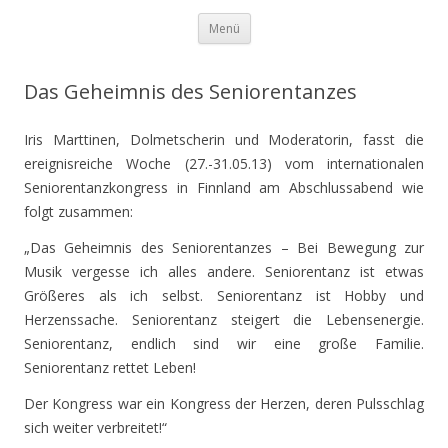
TAKTIV
Zum Inhalt springen
Gesundheitstraining und -beratung – Silke Trzinka
Menü
Das Geheimnis des Seniorentanzes
Iris Marttinen, Dolmetscherin und Moderatorin, fasst die
ereignisreiche Woche (27.-31.05.13) vom internationalen
Seniorentanzkongress in Finnland am Abschlussabend wie
folgt zusammen:
„Das Geheimnis des Seniorentanzes – Bei Bewegung zur
Musik vergesse ich alles andere. Seniorentanz ist etwas
Größeres als ich selbst. Seniorentanz ist Hobby und
Herzenssache. Seniorentanz steigert die Lebensenergie.
Seniorentanz, endlich sind wir eine große Familie.
Seniorentanz rettet Leben!
Der Kongress war ein Kongress der Herzen, deren Pulsschlag
sich weiter verbreitet!“