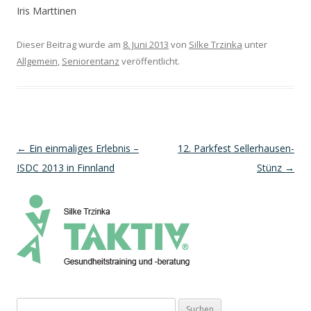
Iris Marttinen
Dieser Beitrag wurde am
8. Juni 2013
von
Silke Trzinka
unter
Allgemein
,
Seniorentanz
veröffentlicht.
Beitragsnavigation
←
Ein einmaliges Erlebnis –
12. Parkfest Sellerhausen-
ISDC 2013 in Finnland
Stünz
→
Suchen