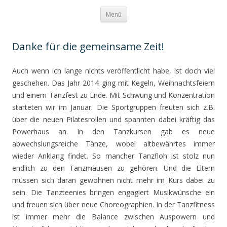
TAKTIV
Zum Inhalt springen
Gesundheitstraining und -beratung – Silke Trzinka
Menü
Danke für die gemeinsame Zeit!
Auch wenn ich lange nichts veröffentlicht habe, ist doch viel
geschehen. Das Jahr 2014 ging mit Kegeln, Weihnachtsfeiern
und einem Tanzfest zu Ende. Mit Schwung und Konzentration
starteten wir im Januar. Die Sportgruppen freuten sich z.B.
über die neuen Pilatesrollen und spannten dabei kräftig das
Powerhaus an. In den Tanzkursen gab es neue
abwechslungsreiche Tänze, wobei altbewährtes immer
wieder Anklang findet. So mancher Tanzfloh ist stolz nun
endlich zu den Tanzmäusen zu gehören. Und die Eltern
müssen sich daran gewöhnen nicht mehr im Kurs dabei zu
sein. Die Tanzteenies bringen engagiert Musikwünsche ein
und freuen sich über neue Choreographien. In der Tanzfitness
ist immer mehr die Balance zwischen Auspowern und