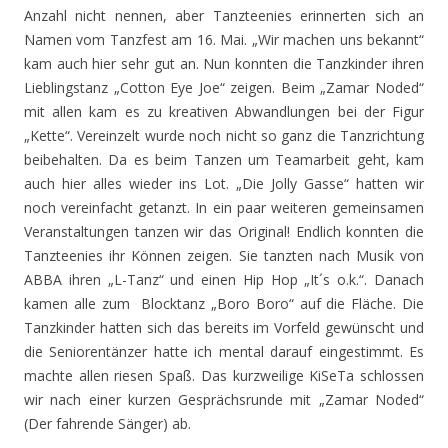
Anzahl nicht nennen, aber Tanzteenies erinnerten sich an
Namen vom Tanzfest am 16. Mai. „Wir machen uns bekannt“
kam auch hier sehr gut an. Nun konnten die Tanzkinder ihren
Lieblingstanz „Cotton Eye Joe“ zeigen. Beim „Zamar Noded“
mit allen kam es zu kreativen Abwandlungen bei der Figur
„Kette“. Vereinzelt wurde noch nicht so ganz die Tanzrichtung
beibehalten. Da es beim Tanzen um Teamarbeit geht, kam
auch hier alles wieder ins Lot. „Die Jolly Gasse“ hatten wir
noch vereinfacht getanzt. In ein paar weiteren gemeinsamen
Veranstaltungen tanzen wir das Original! Endlich konnten die
Tanzteenies ihr Können zeigen. Sie tanzten nach Musik von
ABBA ihren „L-Tanz“ und einen Hip Hop „It´s o.k.“. Danach
kamen alle zum Blocktanz „Boro Boro“ auf die Fläche. Die
Tanzkinder hatten sich das bereits im Vorfeld gewünscht und
die Seniorentänzer hatte ich mental darauf eingestimmt. Es
machte allen riesen Spaß. Das kurzweilige KiSeTa schlossen
wir nach einer kurzen Gesprächsrunde mit „Zamar Noded“
(Der fahrende Sänger) ab.