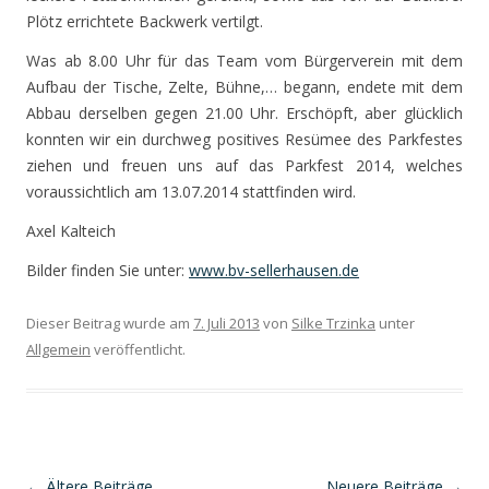
Plötz errichtete Backwerk vertilgt.
Was ab 8.00 Uhr für das Team vom Bürgerverein mit dem
Aufbau der Tische, Zelte, Bühne,… begann, endete mit dem
Abbau derselben gegen 21.00 Uhr. Erschöpft, aber glücklich
konnten wir ein durchweg positives Resümee des Parkfestes
ziehen und freuen uns auf das Parkfest 2014, welches
voraussichtlich am 13.07.2014 stattfinden wird.
Axel Kalteich
Bilder finden Sie unter:
www.bv-sellerhausen.de
Dieser Beitrag wurde am
7. Juli 2013
von
Silke Trzinka
unter
Allgemein
veröffentlicht.
Beitragsnavigation
←
Ältere Beiträge
Neuere Beiträge
→